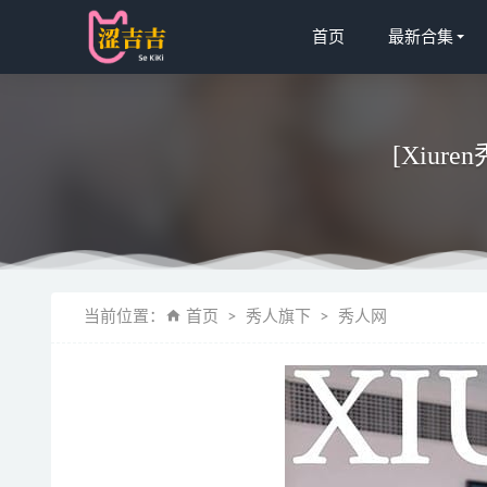
首页
最新合集
[Xiuren
桃良阿宅 – 
当前位置：
首页
秀人旗下
秀人网
[爱尤物]20
[XIAOYU
[Xiuren秀
桜桃喵 – N