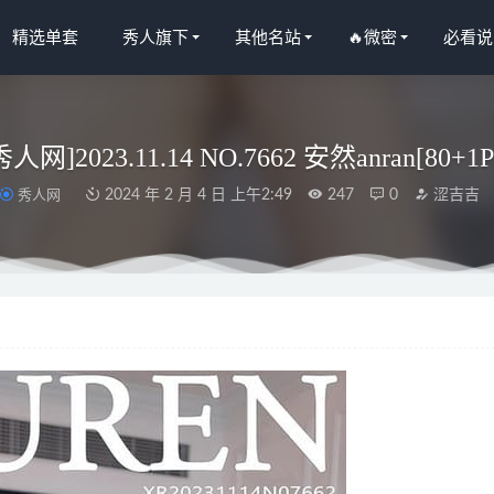
精选单套
秀人旗下
其他名站
🔥微密
必看说
秀人网]2023.11.14 NO.7662 安然anran[80+1
秀人网
2024 年 2 月 4 日 上午2:49
247
0
涩吉吉
NO.28 武藏[44P-276M]
2024-05-28
23 NO.2541 轻浅如愿 静子[35P／66.8MB]
2023-12-23
语画界]2022.12.13 VOL.924 徐莉芝Booty[78+1P／637MB]
2023-0
人网]2024.03.19 NO.8253 悦悦姐[75+1P/674MB]
2025-04-14
O.189 雷电将军[28P-218MB]
2024-10-20