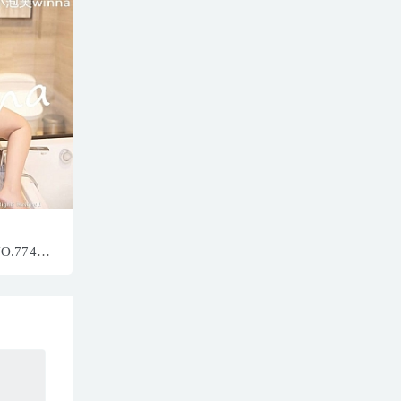
NO.7740
23MB]