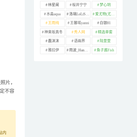
林星阑
桜井宁宁
梦心玥
水淼aqua
洛璃LoLiSAMA
爱尤物(尤果网)
王雨纯
王馨瑶yanni
白银81
神楽坂真冬
秀人网
精选单套
蠢沫沫
语画界
陆萱萱
雅拉伊
雨波_HaneAme
鱼子酱Fish
张照片，
一定不容
站内