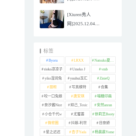
NO.11065
[Xiuren秀人
Well11[67P/745.99MB]
网]2025.12.04
NO.11064 李星儿
[49P/667.51MB]
标签
Byoru
LRXX
Natsuko夏夏子
rioko凉凉子
Umeko J
vmb
yiko湿润兔
yuuhui玉汇
ZinieQ
丽柜
写真模特
合集
咬一口兔娘
唐安琪
喵糖印画
奈汐酱Nice
妲己_Toxic
安然anran
小仓千代w
尤蜜荟
徐莉芝Booty
微密圈
抖娘-利世
日奈娇
星之迟迟
杏子Yada
杨晨晨Yome