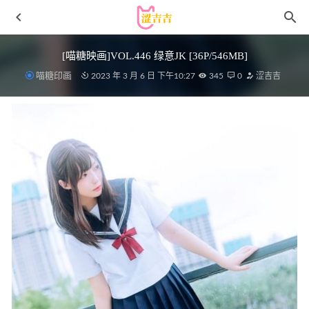
[喵糖映画]VOL.446 绿意JK [36P/546MB]
喵糖印画
2023 年 3 月 6 日 下午10:27
345
0
涩吉吉
51酱 – NO.10 肉丝眼镜娘[52P7V_421MB]
2023-01-20
Myua (뮤아) – Summer Break [81P-618MB]
2026-01-02
AT鲨 – NO.54 竞速泳衣 [90P-10MB]
2025-08-14
Byoru – NO.184 Yelan Genshin Impact [80P9V-1.45G]
2024-
04-14
[喵糖映画]VOL.214 太郎白丝死库水 [50P/499MB]
2023-04-
10