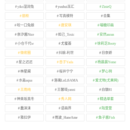
yiko湿润兔
yuuhui玉汇
ZinieQ
丽柜
写真模特
合集
咬一口兔娘
唐安琪
喵糖印画
奈汐酱Nice
妲己_Toxic
安然anran
小仓千代w
尤蜜荟
徐莉芝Booty
微密圈
抖娘-利世
日奈娇
星之迟迟
杏子Yada
杨晨晨Yome
林星阑
桜井宁宁
梦心玥
水淼aqua
洛璃LoLiSAMA
爱尤物(尤果网)
王雨纯
王馨瑶yanni
白银81
神楽坂真冬
秀人网
精选单套
蠢沫沫
语画界
陆萱萱
雅拉伊
雨波_HaneAme
鱼子酱Fish