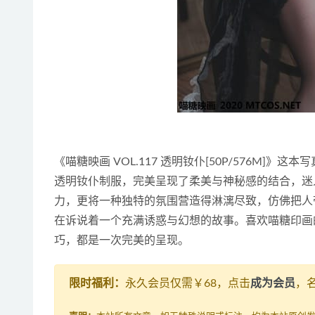
《喵糖映画 VOL.117 透明钕仆[50P/576M
透明钕仆制服，完美呈现了柔美与神秘感的结合，迷
力，更将一种独特的氛围营造得淋漓尽致，仿佛把人
在诉说着一个充满诱惑与幻想的故事。喜欢喵糖印画
巧，都是一次完美的呈现。
限时福利：
永久会员仅需￥68，点击
成为会员
，