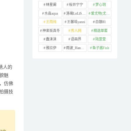
林星阑
桜井宁宁
梦心玥
水淼aqua
洛璃LoLiSAMA
爱尤物(尤果网)
王雨纯
王馨瑶yanni
白银81
神楽坂真冬
秀人网
精选单套
蠢沫沫
语画界
陆萱萱
雅拉伊
雨波_HaneAme
鱼子酱Fish
着诱人的
貌魅
，仿佛
拍摄技