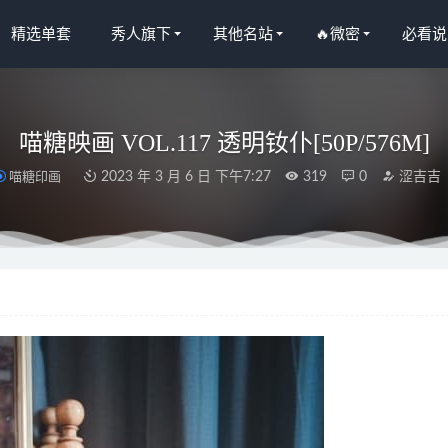
精选单套
秀人旗下
其他名站
🔥微密
必看说
喵糖映画 VOL.117 透明钕仆[50P/576M]
喵糖印画
2023 年 3 月 6 日 下午7:27
319
0
涩吉吉
人网]2025.06.20 NO.10446 小逗逗[79+1P/707MB]
2026-01-15
人网]2024.11.29 NO.9531 鱼子酱Fish[80+1P/750MB]
2025-05-22
NO.011 猫爪袜[40P/118MB]
2022-05-06
 – 玉环 [70P1V-816MB]
2025-03-12
思允 – 旗袍系列[20P-61M]
2023-10-16