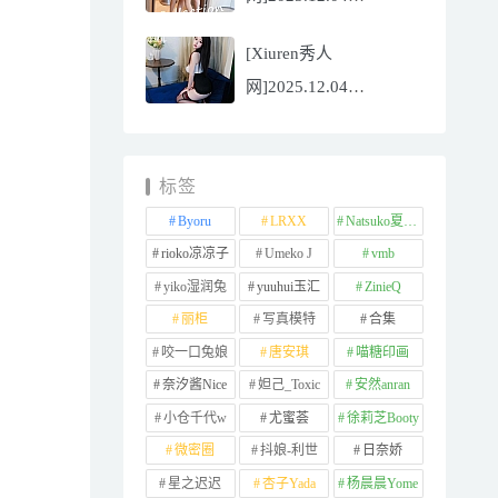
NO.11065
[Xiuren秀人
Well11[67P/745.99MB]
网]2025.12.04
NO.11064 李星儿
[49P/667.51MB]
标签
Byoru
LRXX
Natsuko夏夏子
rioko凉凉子
Umeko J
vmb
yiko湿润兔
yuuhui玉汇
ZinieQ
丽柜
写真模特
合集
咬一口兔娘
唐安琪
喵糖印画
奈汐酱Nice
妲己_Toxic
安然anran
小仓千代w
尤蜜荟
徐莉芝Booty
微密圈
抖娘-利世
日奈娇
星之迟迟
杏子Yada
杨晨晨Yome