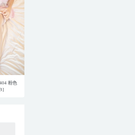
404 粉色
B]