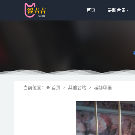
首页
最新合集
[Xiuren秀
当前位置：
首页
其他名站
喵糖印画
[Xiuren秀
轩萧学姐 – 
奈汐酱nice
[微密圈]张