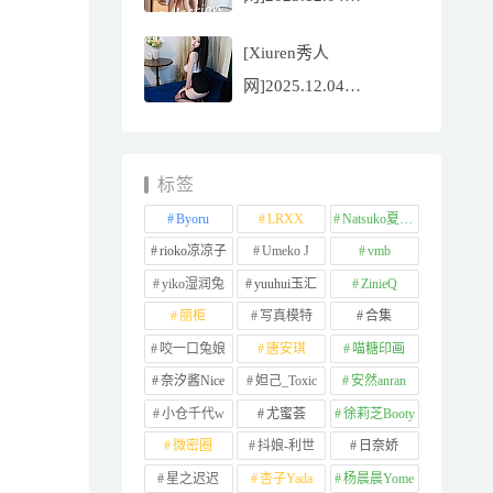
NO.11065
[Xiuren秀人
Well11[67P/745.99MB]
网]2025.12.04
NO.11064 李星儿
[49P/667.51MB]
标签
Byoru
LRXX
Natsuko夏夏子
rioko凉凉子
Umeko J
vmb
yiko湿润兔
yuuhui玉汇
ZinieQ
丽柜
写真模特
合集
咬一口兔娘
唐安琪
喵糖印画
奈汐酱Nice
妲己_Toxic
安然anran
小仓千代w
尤蜜荟
徐莉芝Booty
微密圈
抖娘-利世
日奈娇
星之迟迟
杏子Yada
杨晨晨Yome