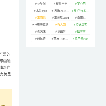
林星阑
桜井宁宁
梦心玥
水淼aqua
洛璃LoLiSAMA
爱尤物(尤果网)
王雨纯
王馨瑶yanni
白银81
神楽坂真冬
秀人网
精选单套
蠢沫沫
语画界
陆萱萱
雅拉伊
雨波_HaneAme
鱼子酱Fish
可爱的
印画通
清新自
完美呈