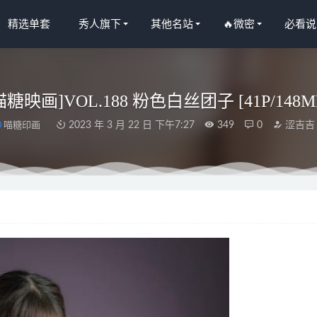
精选单套
秀人旗下
其他名站
🔥微密
必看说
喵糖映画]VOL.188 粉色白丝团子 [41P/148M
喵糖印画
2023 年 3 月 22 日 下午7:27
349
0
涩吉吉
詹 – 酒店黑色爱心内内?[21P-71M]
2024-04-02
NO.083 碧蓝航线 妃咲 [40P-738M]
2023-07-28
s尤果网]爱尤物专辑 NO.2935 十二月的你 小汐[35P]
2025-09-25
语画界]2023.01.30 VOL.954 林子遥[72+1P／522MB]
2023-07-18
O.16 金鹿号 [12P-118MB]
2024-11-09