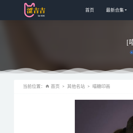
首页
最新合集
[
[微密圈]詹
当前位置：
首页
其他名站
喵糖印画
桜井宁宁 – 
[Ugirl
[XIAOYU
仙女月 – N