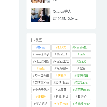
NO.11065
[Xiuren秀人
Well11[67P/745.99MB]
网]2025.12.04
NO.11064 李星儿
[49P/667.51MB]
标签
Byoru
LRXX
Natsuko夏夏子
rioko凉凉子
Umeko J
vmb
yiko湿润兔
yuuhui玉汇
ZinieQ
丽柜
写真模特
合集
咬一口兔娘
唐安琪
喵糖印画
奈汐酱Nice
妲己_Toxic
安然anran
小仓千代w
尤蜜荟
徐莉芝Booty
微密圈
抖娘-利世
日奈娇
星之迟迟
杏子Yada
杨晨晨Yome