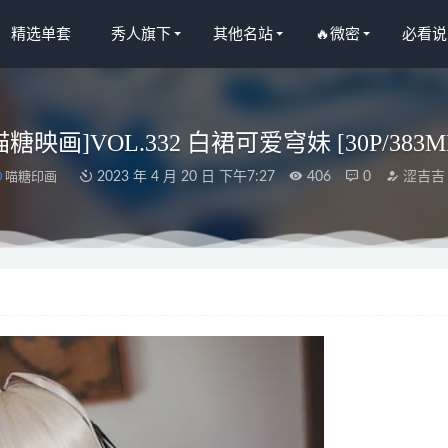
精选单套
秀人旗下
其他名站
🔥微密
必看说
喵糖映画]VOL.332 白裙可爱穹妹 [30P/383M
喵糖印画
2023 年 4 月 20 日 下午7:27
406
0
涩吉吉
L.242 牛仔兽耳 [20P/315MB]
2023-04-16
– NO.17 花嫁内衣 [41P-114MB]
2026-07-01
柜]2022.03.18 《莲食记-超级汉堡》小智贤&小七 [75+1P/80.9MB]
2
iko湿润兔) – 『海の夏日』Shotgun [83P1V 1.44GB]
2026-03-04
雅拉伊]2022.06.18 NO.945 风仪玉立[30+1P／248MB]
2023-06-10