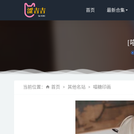
首页
最新合集
[
喵糖映画 VO
当前位置：
首页
其他名站
喵糖印画
純愛neko 
[Ligui丽
咬一口兔娘(y
[YALAYI