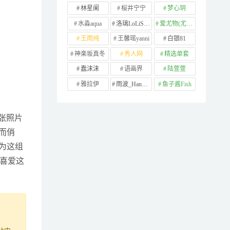
林星阑
桜井宁宁
梦心玥
水淼aqua
洛璃LoLiSAMA
爱尤物(尤果网)
王雨纯
王馨瑶yanni
白银81
神楽坂真冬
秀人网
精选单套
蠢沫沫
语画界
陆萱萱
雅拉伊
雨波_HaneAme
鱼子酱Fish
张照片
而俏
为这组
喜爱这