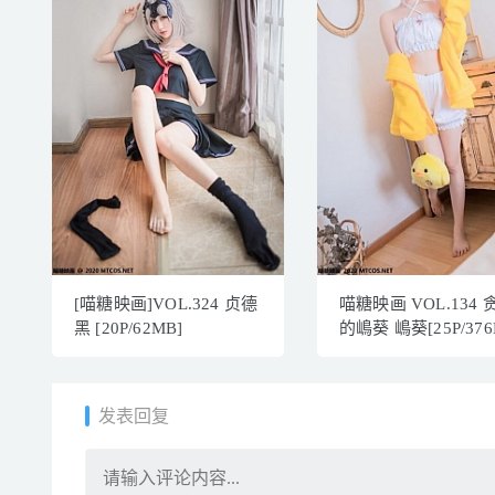
[喵糖映画]VOL.324 贞德
喵糖映画 VOL.134 
黑 [20P/62MB]
的嶋葵 嶋葵[25P/376
发表回复