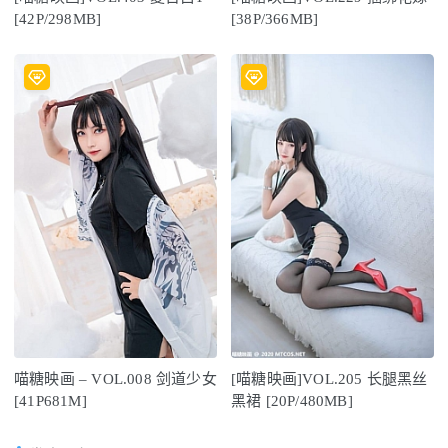
[42P/298MB]
[38P/366MB]
喵糖映画 – VOL.008 剑道少女
[喵糖映画]VOL.205 长腿黑丝
[41P681M]
黑裙 [20P/480MB]