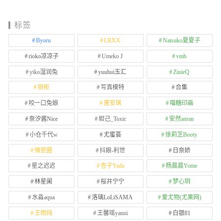
标签
Byoru
LRXX
Natsuko夏夏子
rioko凉凉子
Umeko J
vmb
yiko湿润兔
yuuhui玉汇
ZinieQ
丽柜
写真模特
合集
咬一口兔娘
唐安琪
喵糖印画
奈汐酱Nice
妲己_Toxic
安然anran
小仓千代w
尤蜜荟
徐莉芝Booty
微密圈
抖娘-利世
日奈娇
星之迟迟
杏子Yada
杨晨晨Yome
林星阑
桜井宁宁
梦心玥
水淼aqua
洛璃LoLiSAMA
爱尤物(尤果网)
王雨纯
王馨瑶yanni
白银81