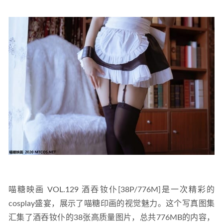
鹿八岁baby – 室内绿主题 [78P1V-3.07GB]
2023-07-15
喵糖映画 VOL.129 酒吞钕仆[38P/776M]是一次精彩的
cosplay盛宴，展示了喵糖印画的视觉魅力。这个写真图集
汇集了酒吞钕仆的38张高质量图片，总共776MB的内容，