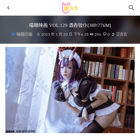
喵糖映画 VOL.129 酒吞钕仆[38P/776M]
喵糖印画
2023 年 1 月 23 日 下午6:28
286
0
涩吉吉
Hana_Bunny – Silent Hill Nurse [11P-198MB]
2026-01-02
[Ugirls尤果网]爱尤物 2022.06.15 No.2347 尤果合辑[35P]
2023-01-16
ZinieQ – Battle Marnie Pokémon Sword Shield[35P／351MB]
2026-04-14
阿半今天很开心 – NO.024 间谍过家家 约尔 [53P-739MB]
2024-12-12