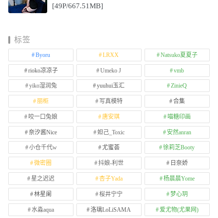
[49P/667.51MB]
标签
Byoru
LRXX
Natsuko夏夏子
rioko凉凉子
Umeko J
vmb
yiko湿润兔
yuuhui玉汇
ZinieQ
丽柜
写真模特
合集
咬一口兔娘
唐安琪
喵糖印画
奈汐酱Nice
妲己_Toxic
安然anran
小仓千代w
尤蜜荟
徐莉芝Booty
微密圈
抖娘-利世
日奈娇
星之迟迟
杏子Yada
杨晨晨Yome
林星阑
桜井宁宁
梦心玥
水淼aqua
洛璃LoLiSAMA
爱尤物(尤果网)