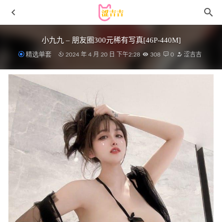
小九九 – 朋友圈300元稀有写真[46P-440M]
精选单套
2024 年 4 月 20 日 下午2:28
308
0
涩吉吉
[微密圈]阿色 – 巨胸大臀 [11P1V-119M]
2023-11-15
Nyako喵子 – NO.047 竞泳本（4套）[263P-1.26GB]
2022-12-
24
眼酱大魔王w – NO.89 Fantia 24年5月合集(6期）[31P2V-
180MB]
2024-06-26
[微密圈]奔跑的晶螺儿 – 美丽小姐的睡衣[40P-167M]
2023-
10-25