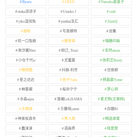
Byoru
LRXX
Natsuko夏夏子
rioko凉凉子
Umeko J
vmb
yiko湿润兔
yuuhui玉汇
ZinieQ
丽柜
写真模特
合集
咬一口兔娘
唐安琪
喵糖印画
奈汐酱Nice
妲己_Toxic
安然anran
小仓千代w
尤蜜荟
徐莉芝Booty
微密圈
抖娘-利世
日奈娇
星之迟迟
杏子Yada
杨晨晨Yome
林星阑
桜井宁宁
梦心玥
水淼aqua
洛璃LoLiSAMA
爱尤物(尤果网)
王雨纯
王馨瑶yanni
白银81
神楽坂真冬
秀人网
精选单套
蠢沫沫
语画界
陆萱萱