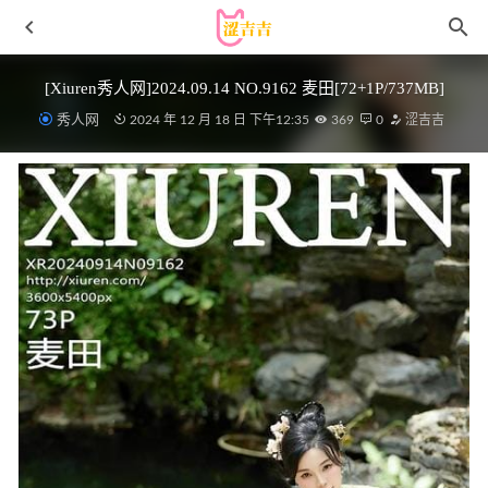
[Xiuren秀人网]2024.09.14 NO.9162 麦田[72+1P/737MB]
秀人网
2024 年 12 月 18 日 下午12:35
369
0
涩吉吉
[Ugirls尤果网] 爱尤物专辑 VOL.2164 张灵儿[35P／33.6MB]
2023-01-08
[爱尤物]2024 NO.2785 玫瑰山海 小热巴[35P/70MB]
2024-
09-25
清水凪 – NO.025 小凪汪汪 [56P-126MB]VIP
2026-03-19
[Xiuren秀人网]2024.12.26 NO.9663 小肉肉咪[78+1P/693MB]
2025-06-24