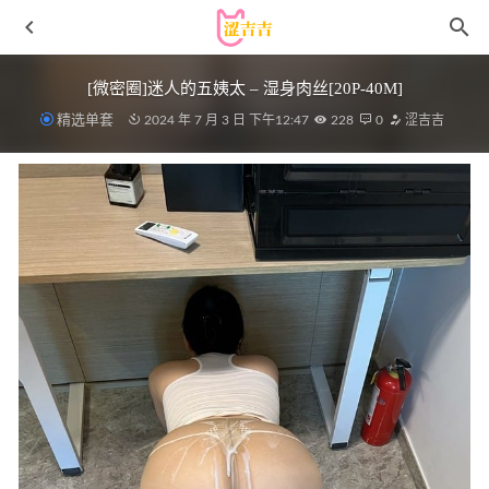
[微密圈]迷人的五姨太 – 湿身肉丝[20P-40M]
精选单套
2024 年 7 月 3 日 下午12:47
228
0
涩吉吉
[IMISS爱蜜社]2021.10.09 VOL.636 Lynn刘奕宁[25+1P／
214MB]
2023-01-09
[Xiuren秀人网]2023.12.06 NO.7771 林星阑[83+1P/624MB]
2024-04-11
尤蜜荟 – 2020.02.21 Vol.420 Egg_尤妮丝[51+1P188M]
2022-
11-07
蜜汁猫裘 – NO.104 特殊病房[36P4V-485M]
2025-04-18