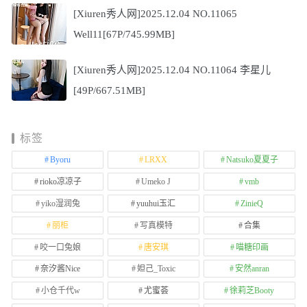
[Xiuren秀人网]2025.12.04 NO.11065
Well11[67P/745.99MB]
[Xiuren秀人网]2025.12.04 NO.11064 李星儿
[49P/667.51MB]
标签
Byoru
LRXX
Natsuko夏夏子
rioko凉凉子
Umeko J
vmb
yiko湿润兔
yuuhui玉汇
ZinieQ
丽柜
写真模特
合集
咬一口兔娘
唐安琪
喵糖印画
奈汐酱Nice
妲己_Toxic
安然anran
小仓千代w
尤蜜荟
徐莉芝Booty