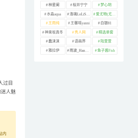
林星阑
桜井宁宁
梦心玥
水淼aqua
洛璃LoLiSAMA
爱尤物(尤果网)
王雨纯
王馨瑶yanni
白银81
神楽坂真冬
秀人网
精选单套
蠢沫沫
语画界
陆萱萱
雅拉伊
雨波_HaneAme
鱼子酱Fish
让人过目
的迷人魅
站内