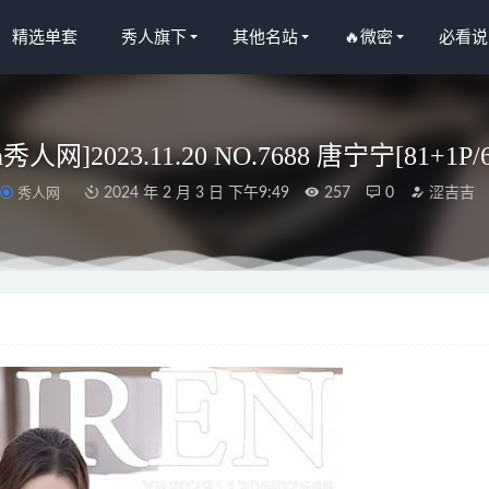
精选单套
秀人旗下
其他名站
🔥微密
必看说
en秀人网]2023.11.20 NO.7688 唐宁宁[81+1P/
秀人网
2024 年 2 月 3 日 下午9:49
257
0
涩吉吉
Ame – NO.267 明日奈寫真書(3套)[106P-510MB]
2023-07-05
人网]2023.12.08 NO.7788 豆瓣酱[74+1P／664MB]
2024-05-26
 NO.62 热带缤纷 蓝莓 火龙果竞泳 [40P-371MB]
2025-07-19
 – NO.060 39号自拍本 薄纱[50P3V-860MB]
2023-03-08
23 NO.2735 姓感罗莉 金雨佳[35P/102MB]
2024-06-23