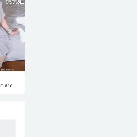
NO.8364
07MB]