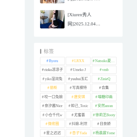
NO.11065
[Xiuren秀人
Well11[67P/745.99MB]
网]2025.12.04
NO.11064 李星儿
[49P/667.51MB]
标签
Byoru
LRXX
Natsuko夏夏子
rioko凉凉子
Umeko J
vmb
yiko湿润兔
yuuhui玉汇
ZinieQ
丽柜
写真模特
合集
咬一口兔娘
唐安琪
喵糖印画
奈汐酱Nice
妲己_Toxic
安然anran
小仓千代w
尤蜜荟
徐莉芝Booty
微密圈
抖娘-利世
日奈娇
星之迟迟
杏子Yada
杨晨晨Yome