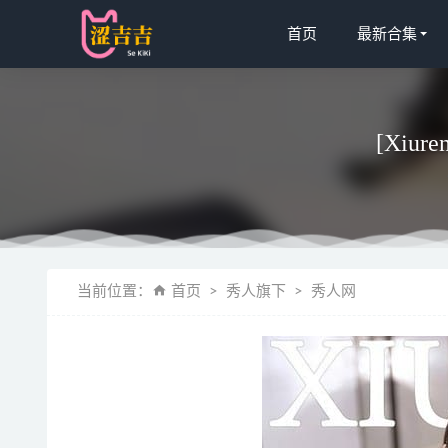
首页
最新合集
[Xiur
雨波_Hane
当前位置：
首页
秀人旗下
秀人网
[Xiuren秀
封疆疆v –
奈汐酱nice
[爱尤物]20