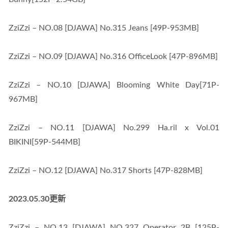
ZziZzi – NO.08 [DJAWA] No.315 Jeans [49P-953MB]
ZziZzi – NO.09 [DJAWA] No.316 OfficeLook [47P-896MB]
ZziZzi – NO.10 [DJAWA] Blooming White Day[71P-
967MB]
ZziZzi – NO.11 [DJAWA] No.299 Ha.ril x Vol.01 
BIKINI[59P-544MB]
ZziZzi – NO.12 [DJAWA] No.317 Shorts [47P-828MB]
2023.05.30更新
ZziZzi – NO.13 [DJAWA] NO.327 Operator 2B [125P-