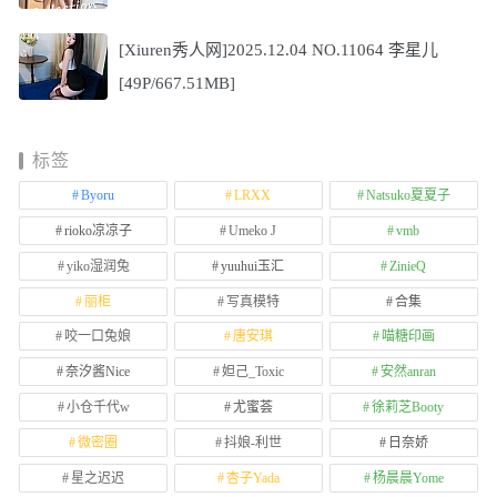
[Xiuren秀人网]2025.12.04 NO.11064 李星儿
[49P/667.51MB]
标签
Byoru
LRXX
Natsuko夏夏子
rioko凉凉子
Umeko J
vmb
yiko湿润兔
yuuhui玉汇
ZinieQ
丽柜
写真模特
合集
咬一口兔娘
唐安琪
喵糖印画
奈汐酱Nice
妲己_Toxic
安然anran
小仓千代w
尤蜜荟
徐莉芝Booty
微密圈
抖娘-利世
日奈娇
星之迟迟
杏子Yada
杨晨晨Yome