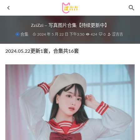
ZziZzi – 写真图片合集【持续更新中】
合集
2024 年 5 月 22 日 下午3:50
424
0
涩吉吉
2024.05.22更新1套，合集共16套
[Xiuren秀人网]2023.06.21 NO.6962 模特合集[81+1P／
684MB]
2023-12-02
[爱尤物]2023 NO.2525 尤果合集 流年成诗[35P／78.2MB]
2024-02-20
[Xiuren秀人网] 2025.03.10 NO.9990 艺艺yiyi [58P 622.55
MB]
2025-09-14
[Xiuren秀人网]2024.12.06 NO.9563 唐翩翩[86+1P/829MB]