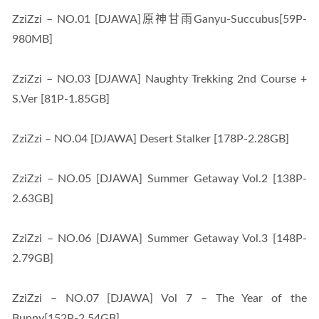
ZziZzi – NO.01 [DJAWA]原神甘雨Ganyu-Succubus[59P-
980MB]
ZziZzi – NO.03 [DJAWA] Naughty Trekking 2nd Course + 
S.Ver [81P-1.85GB]
ZziZzi – NO.04 [DJAWA] Desert Stalker [178P-2.28GB]
ZziZzi – NO.05 [DJAWA] Summer Getaway Vol.2 [138P-
2.63GB]
ZziZzi – NO.06 [DJAWA] Summer Getaway Vol.3 [148P-
2.79GB]
ZziZzi – NO.07 [DJAWA] Vol 7 – The Year of the 
Bunny[152P-2.54GB]