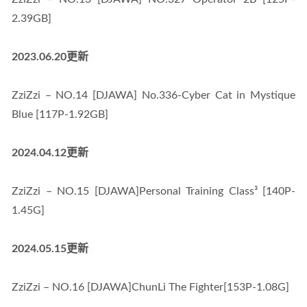
2.39GB]
2023.06.20更新
ZziZzi – NO.14 [DJAWA] No.336-Cyber Cat in Mystique 
Blue [117P-1.92GB]
2024.04.12更新
ZziZzi – NO.15 [DJAWA]Personal Training Class³ [140P-
1.45G]
2024.05.15更新
ZziZzi – NO.16 [DJAWA]ChunLi The Fighter[153P-1.08G]