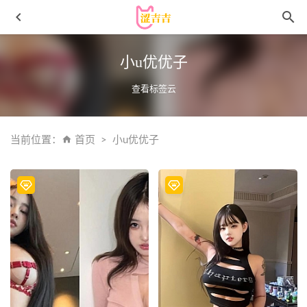
小u优优子
查看标签云
当前位置：
首页
小u优优子
柒柒要乖哦 – NO.027 竞技水着[54P-671MB]
2023-05-23
純愛neko – NO.12 原神-申鹤[50P-97MB]
2026-07-01
[XIAOYU语画界]2022.05.07 VOL.772 杨晨晨Yome[75+1P／
676MB]
2023-03-01
白烨 – VOL.049 碧蓝航线 可畏奶牛[52P-359MB]
2022-08-
20
[爱尤物]2023 NO.2560 我们的时光 李薇薇[35P／95.8MB]