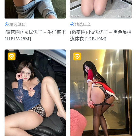
精选单套
精选单套
[微密圈]小u优优子 – 牛仔裤下
[微密圈]小u优优子 – 黑色吊档
[11P1V-28M]
连体衣 [12P-19M]