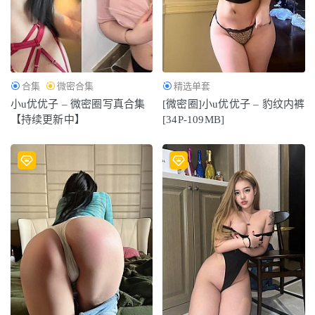
2024-02-06
合集
微密合集
精选单套
小u优优子 – 微密圈写真合集
[微密圈]小u优优子 – 豹纹内裤
【持续更新中】
[34P-109MB]