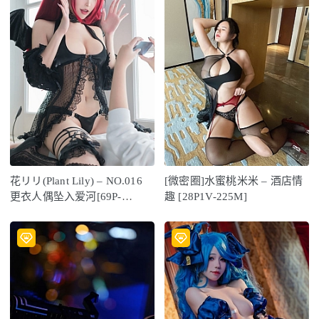
花リリ(Plant Lily) – NO.016
[微密圈]水蜜桃米米 – 酒店情
更衣人偶坠入爱河[69P-
趣 [28P1V-225M]
462MB]