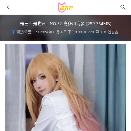
是三不是世w – NO.32 喜多川海梦 [25P-354MB]
精选单套
2024 年 8 月 4 日 下午3:00
228
0
涩吉吉
SonSon – NO.015 [DJAWA] Sheer Qipao Girl[45P/492MB]
2022-05-06
二佐Nisa – NO.204 碧蓝航线-绫波新春旗袍[27P-207MB]
2025-12-18
[Xiuren秀人网]2022.11.02 NO.5797 就是阿朱啊[81+1P／
552MB]
2023-04-06
Machi马吉(馬吉) – NO.05 银发[32P]
2026-05-16