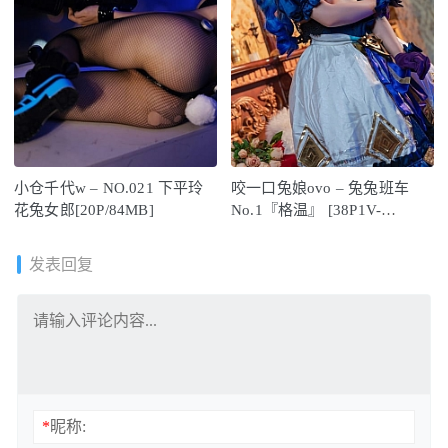
小仓千代w – NO.021 下平玲
咬一口兔娘ovo – 兔兔班车
花兔女郎[20P/84MB]
No.1『格温』 [38P1V-
824MB]
发表回复
*
昵称: