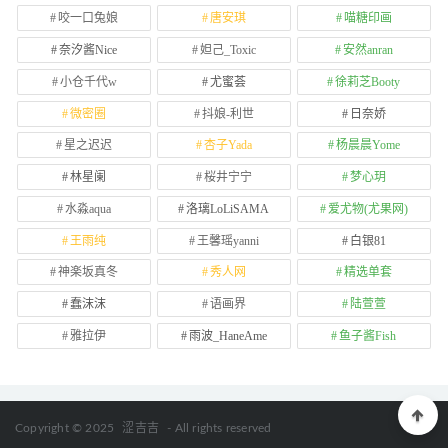
咬一口兔娘
唐安琪
喵糖印画
奈汐酱Nice
妲己_Toxic
安然anran
小仓千代w
尤蜜荟
徐莉芝Booty
微密圈
抖娘-利世
日奈娇
星之迟迟
杏子Yada
杨晨晨Yome
林星阑
桜井宁宁
梦心玥
水淼aqua
洛璃LoLiSAMA
爱尤物(尤果网)
王雨纯
王馨瑶yanni
白银81
神楽坂真冬
秀人网
精选单套
蠢沫沫
语画界
陆萱萱
雅拉伊
雨波_HaneAme
鱼子酱Fish
Copyright © 2025
涩吉吉
- All rights reserved