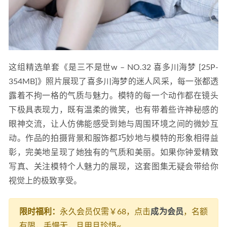
这组精选单套《是三不是世w – NO.32 喜多川海梦 [25P-
354MB]》照片展现了喜多川海梦的迷人风采，每一张都透
露着不拘一格的气质与魅力。模特的每一个动作都在镜头
下极具表现力，既有温柔的微笑，也有带着些许神秘感的
眼神交流，让人仿佛能感受到她与周围环境之间的微妙互
动。作品的拍摄背景和服饰都巧妙地与模特的形象相得益
彰，完美地呈现了她独有的气质和美丽。如果你钟爱精致
写真、关注模特个人魅力的展现，这套图集无疑会带给你
视觉上的极致享受。
限时福利：
永久会员仅需￥68，点击
成为会员
，名额
有限，手慢无，且用且珍惜~